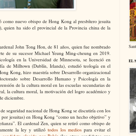
 como nuevo obispo de Hong Kong al presbítero jesuita
n ha sido el provincial de la Provincia china de la
Sant
cardenal John Tong Hon, de 81 años, quien fue nombrado
erte de su sucesor Michael Yeung Ming-cheung en 2019.
icología en la Universidad de Minnesota, se licenció en
EL 
ofía de Milltown (Dublín, Irlanda), estudió teología en el
Hong Kong, hizo maestría sobre Desarrollo organizacional
doctorado sobre Desarrollo Humano y Psicología en la
ensión de la cultura moral en las escuelas secundarias de
l, la cultura moral, la motivación del logro académico y
de diciembre.
 de seguridad nacional de Hong Kong se discutiría con los
s por jesuitas) en Hong Kong “como un hecho objetivo” y
señanza”. El cardenal Zen, quien se retiró como obispo de
amente la ley y utilizó
todos los medios
para evitar el
l candidato elegido por Pekín
(los otros candidatos que