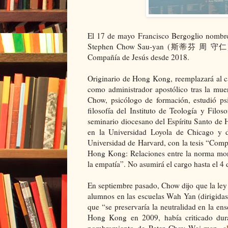
El 17 de mayo Francisco Bergoglio nombró
Stephen Chow Sau-yan (斯蒂芬 周 守仁), quie
Compañía de Jesús desde 2018.
Originario de Hong Kong, reemplazará al 
como administrador apostólico tras la mu
Chow, psicólogo de formación, estudió ps
filosofía del Instituto de Teología y Filos
seminario diocesano del Espíritu Santo de 
en la Universidad Loyola de Chicago y 
Universidad de Harvard, con la tesis “Compr
Hong Kong: Relaciones entre la norma mora
la empatía”. No asumirá el cargo hasta el 4 
En septiembre pasado, Chow dijo que la ley
alumnos en las escuelas Wah Yan (dirigida
que “se preservaría la neutralidad en la en
Hong Kong en 2009, había criticado dur
nombramiento de Peter Choy Wai-man,
e