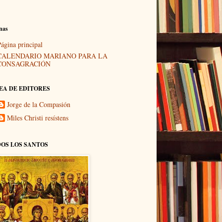
nas
ágina principal
CALENDARIO MARIANO PARA LA
CONSAGRACIÓN
EA DE EDITORES
Jorge de la Compasión
Miles Christi resístens
OS LOS SANTOS